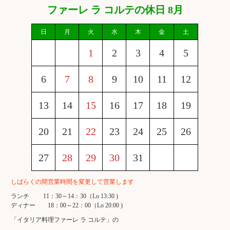
ファーレ ラ コルテの休日 8月
日
月
火
水
木
金
土
スパークリングワイン
1
2
3
4
5
白ワイン
赤ワイン
6
7
8
9
10
11
12
13
14
15
16
17
18
19
店舗情報 アクセスMAP
20
21
22
23
24
25
26
記念日
27
28
29
30
31
しばらくの間営業時間を変更して営業します
イタリアワインクラブ
ランチ 11：30～14：30（Lo 13:30 )
牡蠣&泡祭り2023
ディナー 18：00～22：00（Lo 20:00 )
X'mas Special Dinnel 2023
「イタリア料理ファーレ ラ コルテ」の