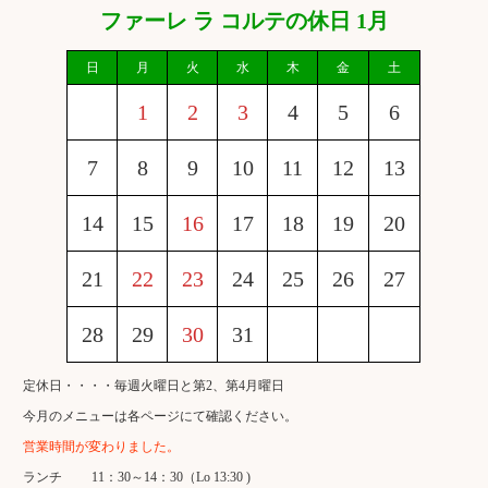
ファーレ ラ コルテの休日 1月
日
月
火
水
木
金
土
スパークリングワイン
1
2
3
4
5
6
白ワイン
赤ワイン
7
8
9
10
11
12
13
14
15
16
17
18
19
20
店舗情報 アクセスMAP
21
22
23
24
25
26
27
記念日
28
29
30
31
定休日・・・・毎週火曜日と第2、第4月曜日
イタリアワインクラブ
今月のメニューは各ページにて確認ください。
牡蠣&泡祭り2023
営業時間が変わりました。
X'mas Special Dinnel 2023
ランチ 11：30～14：30（Lo 13:30 )