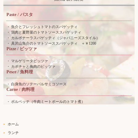
Paste / パスタ
魚介とフレッシュトマトのスパゲッティ
スパークリングワイン
鶏肉と夏野菜のトマトソーススパゲッティ
白ワイン
カルボナーラスパゲッティ（ジャパニーズスタイル）
具沢山魚介のトマトソーススパゲッティ ＋￥1200
赤ワイン
Pizze / ピッツァ
マルゲリータピッツァ
カボチャと挽肉のピッツァ
Pesce / 魚料理
店舗情報 アクセスMAP
記念日
白身魚のソテーバルサミコソース
Carne / 肉料理
ポルペッテ（牛肉ミートボールのトマト煮）
イタリアワインクラブ
牡蠣&泡祭り2023
ホーム
X'mas Special Dinnel 2023
ランチ