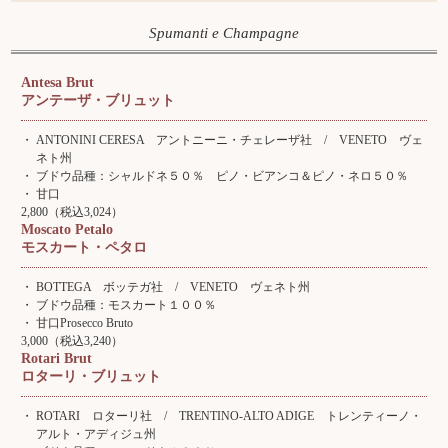
Spumanti e Champagne
Antesa Brut
スパークリングワイン
アンテーザ・ブリュット
白ワイン
ANTONINI CERESA アントニーニ・チェレーザ社 / VENETO ヴェ
赤ワイン
ネト州
ブドウ品種：シャルドネ５０％ ピノ・ビアンコ＆ピノ・ネロ５０％
甘口
2,800（税込3,024）
Moscato Petalo
店舗情報 アクセスMAP
モスカート・ペタロ
記念日
BOTTEGA ボッテガ社 / VENETO ヴェネト州
ブドウ品種：モスカート１００％
甘口Prosecco Bruto
3,000（税込3,240）
Rotari Brut
イタリアワインクラブ
ロターリ・ブリュット
牡蠣&泡祭り2023
ROTARI ロターリ社 / TRENTINO-ALTO ADIGE トレンティーノ・
X'mas Special Dinnel 2023
アルト・アディジュ州