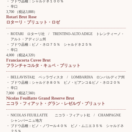
ブドウ品種：シャルドネ１００％
辛口
3,700 （税込3,888）
Rotari Brut Rose
ロターリ・ブリュット・ロゼ
ROTARI ロターリ社 / TRENTINO-ALTO ADIGE トレンティーノ・
アルト・アディジュ州
ブドウ品種：ピノ・ネロ７５％ シャルドネ２５％
辛口
4,000 （税込4,320）
Franciacorta Cuvee Brut
フランチャコルタ・キュベ・ブリュット
BELLAVISTA社 ベッラヴィスタ / LOMBARDIA ロンバルディア州
ブドウ品種：シャルドネ８０％ ピノ・ビアンコ＆ピノ・ネロ２０％
辛口
7,000 （税込7,560）
Nicolas Feuillatte Grand Reserve Brut
ニコラ・フィアット・グラン・レゼルヴ・ブリュット
NICOLAS FEUILLATTE ニコラ・フィアット社 / CHAMPAGNE
シャンパーニュ地方
ブドウ品種：ピノ・ノワール４０％ ピノ・ムニエ３５％ シャルドネ
２５％